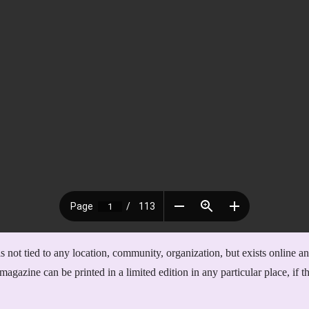
 not tied to any location, community, organization, but exists online an
magazine can be printed in a limited edition in any particular place, if th